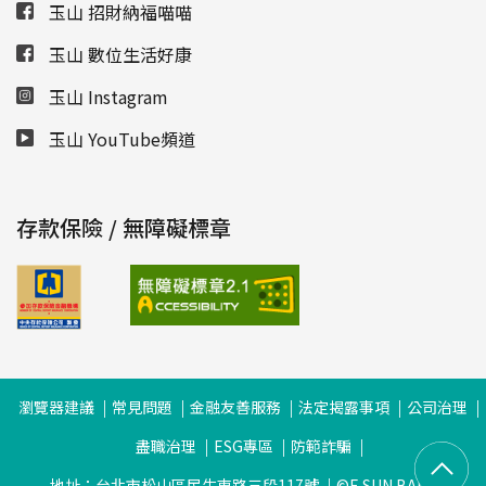
玉山 招財納福喵喵
玉山 數位生活好康
玉山 Instagram
玉山 YouTube頻道
存款保險 / 無障礙標章
瀏覽器建議
常見問題
金融友善服務
法定揭露事項
公司治理
盡職治理
ESG專區
防範詐騙
地址：台北市松山區民生東路三段117號
©E.SUN BANK