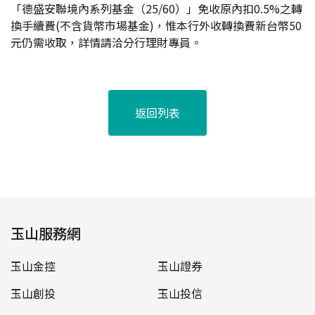
「德盛安聯境內系列基金（25/60）」免收原內扣0.5%之轉
換手續費(不含貨幣市場基金)，惟本行外收轉換費新台幣50
元仍需收取，詳情請洽分行理財專員。
返回列表
玉山服務網
玉山金控
玉山證券
玉山創投
玉山投信