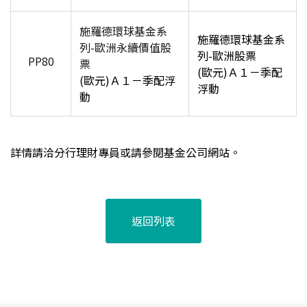
施羅德環球基金系
施羅德環球基金系
列-歐洲
永續價值
股
列-歐洲股票
PP80
票
(
歐元)Ａ１－季配
(
歐元)Ａ１－季配浮
浮動
動
詳情請洽分行理財專員或請參閱基金公司網站。
返回列表