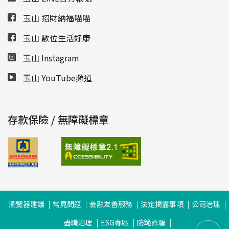
玉山 招財納福喵喵
玉山 數位生活好康
玉山 Instagram
玉山 YouTube頻道
存款保險 / 無障礙標章
瀏覽器建議
常見問題
金融友善服務
法定揭露事項
公司治理
盡職治理
ESG專區
防範詐騙