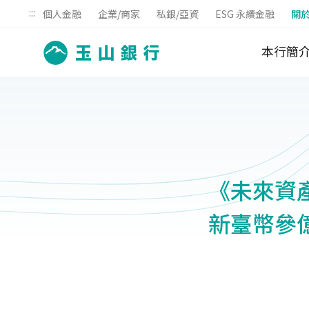
:::
個人金融
企業/商家
私銀/亞資
ESG 永續金融
關
本行簡
《未來資產
新臺幣參