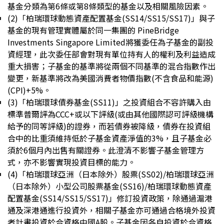
基金分類為第6條或第8條類型的基金以及相關風險因素。
(2)
「柏瑞環球動態資產配置基金(SS14/SS15/SS17)」與子
基金的現有管理實體屬於同一集團的 PineBridge
Investments Singapore Limited將獲委任為子基金的副投
資經理，此次委任部會對現有單位持有人的權利及利益造成
重大損害；子基金的基準將從兩個不同基準的混合指數作出
變更，新基準將改為美國消費者物價指數(不含食品和能源)
(CPI)+5%。
(3)
「柏瑞環球債券基金(SS11)」之投資組合不容許購入由
標準普爾評為CCC+或以下評級(或由其他國際認可評級機構
給予的同等評級)的證券，而若債券被降級，債券在投資組
合中的比重須維持低於子基金資產淨值的3%，且子基金必
須於6個月內出售有關證券。此澄清不影響子基金管理方
式，亦不影響實現投資目標的能力。
(4)
「柏瑞環球亞洲（日本除外）股票(SS02)/柏瑞環球亞洲
（日本除外）小型公司股票基金(SS16)/柏瑞環球動態資產
配置基金(SS14/SS15/SS17)」修訂投資政策，除通過滬港
通及深港通進行投資外，相關子基金亦可通過合格境外投資
者計畫投資於合資格中國A股。子基金因各自投資於合資格