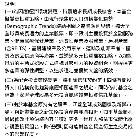
說明
:
(
一
)
為因應經濟環境變遷、持續追求長期成長機會，本基金
擬變更投資策略，由現行聚焦於人口結構變化趨勢
(Demographic Trends)
議題相關之產業類別界線，擴大至
全球具成長潛力的產業股票，即不限制主要投資於金融服務
業、健康醫療保健產業、消費性產業及服務業、房地產業
(
含
REITS)
、基礎建設業及公用事業、運輸及能源業者、糧
食及食品供應商等產業，並透過多元投資風格策略，以控制
風險的主動式選股方式建構具吸引力的投資組合，期透過更
多產業的彈性調整，以追求穩定並優於大盤的績效。
(
二
)
為配合投資策略變更，將刪除信託契約第十四條有關投
資人口結構變化趨勢議題相關產業之規定，同時修訂基金名
稱為「安聯全球股票多元投資風格證券投資信託基金」。
(
三
)
由於本基金原持有之股票，涵蓋全球成熟國家及新與市
場，與計畫變更之新策略投資產業範圍相近，如本基金順利
通過修改此項決議內容並獲准更名，經理人將依市況變化逐
步調整投資組合，降低短時間可能對基金資產衍生之交易成
本的影響程度。