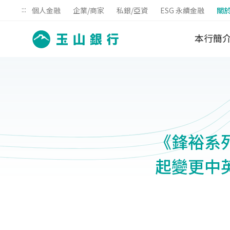
:::
個人金融
企業/商家
私銀/亞資
ESG 永續金融
關
本行簡
《鋒裕系列基
起變更中