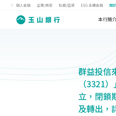
:::
個人金融
企業/商家
私銀/亞資
ESG 永續金融
關
本行簡
群益投信
（3321
立，閉鎖期
及轉出，