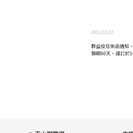
2011/12/22
群益投信來函通知，
鎖期60天，謹訂於