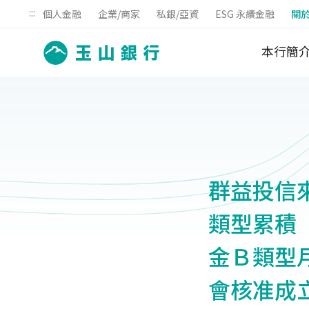
:::
個人金融
企業/商家
私銀/亞資
ESG 永續金融
關
本行簡
群益投信
類型累積
金Ｂ類型月
會核准成立