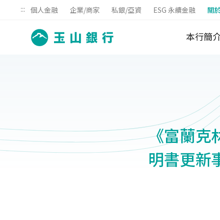
:::
個人金融
企業/商家
私銀/亞資
ESG 永續金融
關
本行簡
《富蘭克林
明書更新