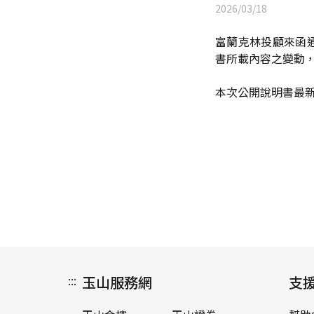
2026/03/18
富蘭克林投顧來函通
書所載內容之變動
本次公開說明書最
:::
玉山服務網
支