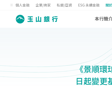
:::
個人金融
企業/商家
私銀/亞資
ESG 永續金融
關
本行簡
《景順環球
日起變更