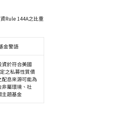
ule 144A之比重
基金警語
投資於符合美國
4A規定之私募性質債
之配息來源可能為
金非屬環境、社
關主題基金