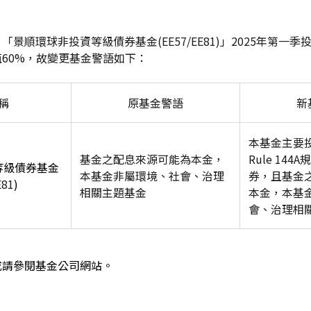
順環球非投資等級債券基金(EE57/EE81)」2025年第一季投資R
60%，故變更基金警語如下：
稱
原基金警語
新
本基金主要
基金之配息來源可能為本金，
Rule 14
等級債券基金
本基金非屬環境、社會、治理
券，且基金
E81
)
相關主題基金
本金，本基
會、治理相
或請參閱基金公司網站。