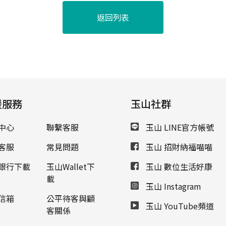
返回列表
援服務
玉山社群
中心
聯繫客服
玉山 LINE官方帳號
客服
常見問題
玉山 招財納福喵喵
銀行下載
玉山Wallet下
玉山 數位生活好康
載
玉山 Instagram
信箱
公平待客與顧
玉山 YouTube頻道
客關係