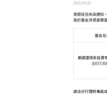
2025/04/25
景順投信來函通知，「景
高於基金淨資產價值
基金名
景順環球非投資
(EE57/E
請洽分行理財專員