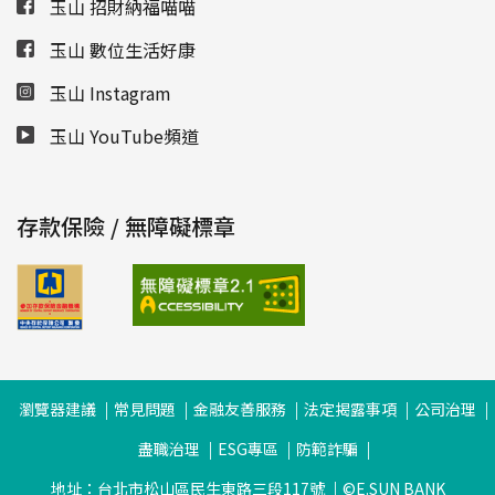
玉山 招財納福喵喵
玉山 數位生活好康
玉山 Instagram
玉山 YouTube頻道
存款保險 / 無障礙標章
瀏覽器建議
常見問題
金融友善服務
法定揭露事項
公司治理
盡職治理
ESG專區
防範詐騙
地址：台北市松山區民生東路三段117號
©E.SUN BANK