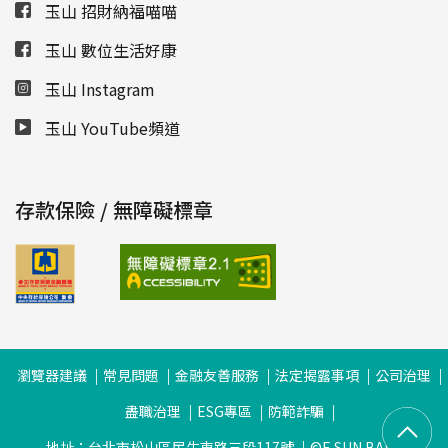
玉山 招財納福喵喵
玉山 數位生活好康
玉山 Instagram
玉山 YouTube頻道
存款保險 / 無障礙標章
瀏覽器建議
常見問題
金融友善服務
法定揭露事項
公司治理
盡職治理
ESG專區
防範詐騙
地址：台北市松山區民生東路三段117號
©E.SUN BANK