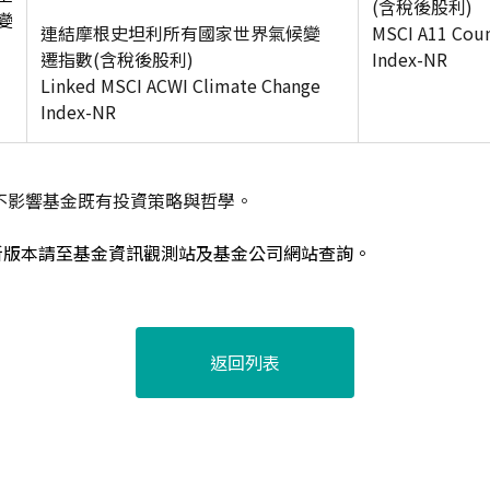
(
含稅後股利)
變
連結摩根史坦利所有國家世界氣候變
MSCI A11 Coun
遷指數(含稅後股利)
Index-NR
Linked MSCI ACWI Climate Change
Index-NR
不影響基金既有投資策略與哲學。
新版本請至基金資訊觀測站及基金公司網站查詢。
返回列表