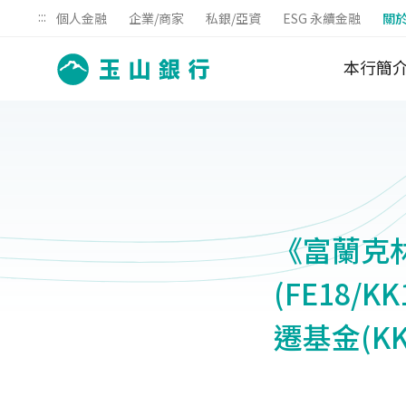
:::
個人金融
企業/商家
私銀/亞資
ESG 永續金融
關
本行簡
《富蘭克
(FE18
遷基金(KK