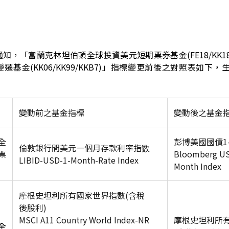
通知，「
富蘭克林坦伯頓全球投資美元短期票券基金(FE18/KK
基金(KK06/KK99/KKB7)」指標變更前後之對照表如下，
變動前之基金指標
變動後之基金
全
彭博美國國債1
倫敦銀行間美元一個月存款利率指数
票
Bloomberg US 
LIBID-USD-1-Month-Rate Index
Month Index
摩根史坦利所有國家世界指數(含稅
後股利)
MSCI A11 Country World Index-NR
摩根史坦利所
全