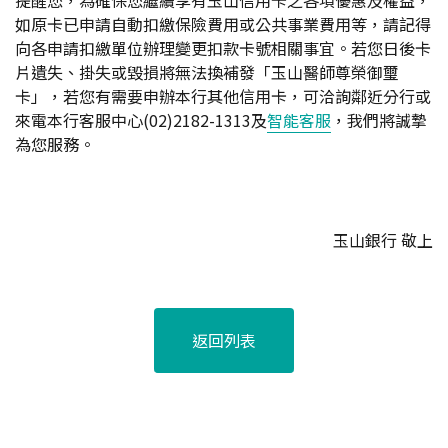
提醒您，為確保您繼續享有玉山信用卡之各項優惠及權益，
如原卡已申請自動扣繳保險費用或公共事業費用等，請記得
向各申請扣繳單位辦理變更扣款卡號相關事宜。若您日後卡
片遺失、掛失或毀損將無法換補發「玉山醫師尊榮御璽
卡」，若您有需要申辦本行其他信用卡，可洽詢鄰近分行或
來電本行客服中心(02)2182-1313及
智能客服
，我們將誠摯
為您服務。
玉山銀行 敬上
返回列表