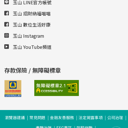
玉山 LINE官方帳號
玉山 招財納福喵喵
玉山 數位生活好康
玉山 Instagram
玉山 YouTube頻道
存款保險 / 無障礙標章
瀏覽器建議
常見問題
金融友善服務
法定揭露事項
公司治理
盡職治理
ESG專區
防範詐騙