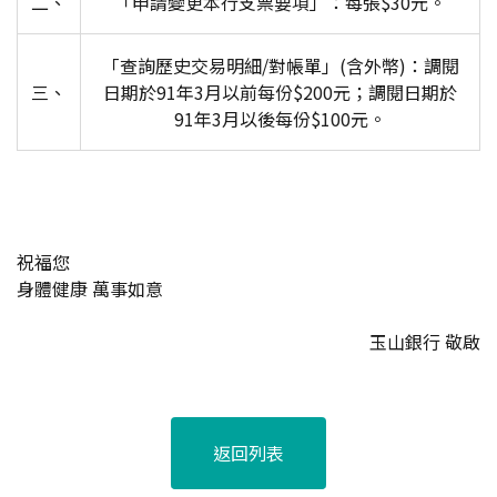
二、
「申請變更本行支票要項」：每張$30元。
「查詢歷史交易明細/對帳單」(含外幣)：調閱
三、
日期於91年3月以前每份$200元；調閱日期於
91年3月以後每份$100元。
祝福您
身體健康 萬事如意
玉山銀行 敬啟
返回列表