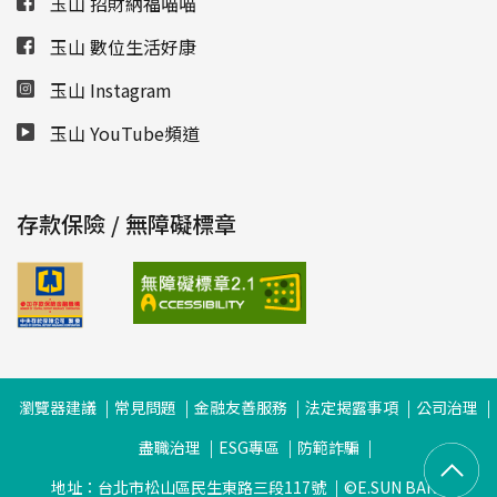
玉山 招財納福喵喵
玉山 數位生活好康
玉山 Instagram
玉山 YouTube頻道
存款保險 / 無障礙標章
瀏覽器建議
常見問題
金融友善服務
法定揭露事項
公司治理
盡職治理
ESG專區
防範詐騙
地址：台北市松山區民生東路三段117號
©E.SUN BANK