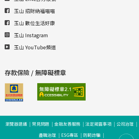
玉山 招財納福喵喵
玉山 數位生活好康
玉山 Instagram
玉山 YouTube頻道
存款保險 / 無障礙標章
瀏覽器建議
常見問題
金融友善服務
法定揭露事項
公司治理
盡職治理
ESG專區
防範詐騙