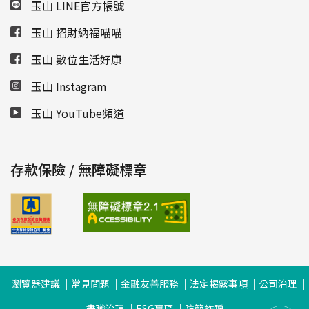
玉山 LINE官方帳號
玉山 招財納福喵喵
玉山 數位生活好康
玉山 Instagram
玉山 YouTube頻道
存款保險 / 無障礙標章
瀏覽器建議
常見問題
金融友善服務
法定揭露事項
公司治理
盡職治理
ESG專區
防範詐騙