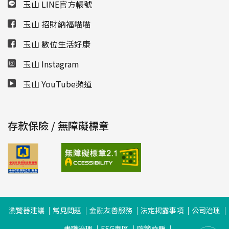
玉山 LINE官方帳號
玉山 招財納福喵喵
玉山 數位生活好康
玉山 Instagram
玉山 YouTube頻道
存款保險 / 無障礙標章
瀏覽器建議
常見問題
金融友善服務
法定揭露事項
公司治理
盡職治理
ESG專區
防範詐騙