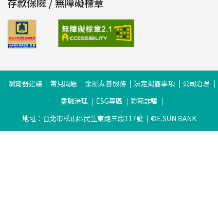
存款保險 / 無障礙標章
瀏覽器建議
常見問題
金融友善服務
法定揭露事項
公司治理
盡職治理
ESG專區
防範詐騙
地址：台北市松山區民生東路三段117號
©E.SUN BANK