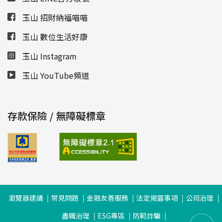
玉山 招財納福喵喵
玉山 數位生活好康
玉山 Instagram
玉山 YouTube頻道
存款保險 / 無障礙標章
瀏覽器建議
常見問題
金融友善服務
法定揭露事項
公司治理
盡職治理
ESG專區
防範詐騙