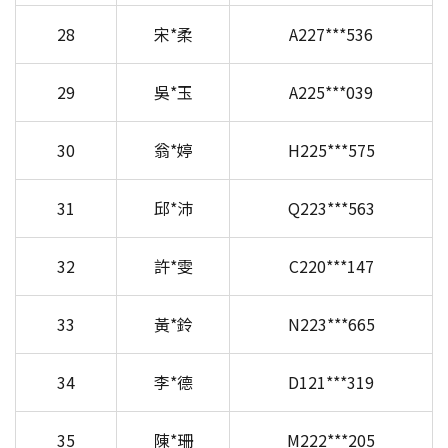
28
宋*柔
A227***536
29
吳*玉
A225***039
30
翁*婷
H225***575
31
邱*沛
Q223***563
32
許*雯
C220***147
33
黃*鈴
N223***665
34
李*德
D121***319
35
陳*珊
M222***205