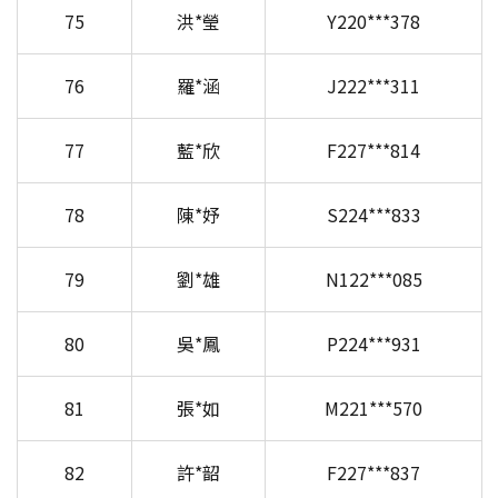
75
洪*瑩
Y220***378
76
羅*涵
J222***311
77
藍*欣
F227***814
78
陳*妤
S224***833
79
劉*雄
N122***085
80
吳*鳳
P224***931
81
張*如
M221***570
82
許*韶
F227***837