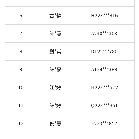
6
古*慎
H223***816
7
許*熏
A230***303
8
劉*甫
D122***780
9
許*豪
A124***389
10
江*婷
H223***572
11
許*婷
Q223***851
12
倪*慧
E223***857