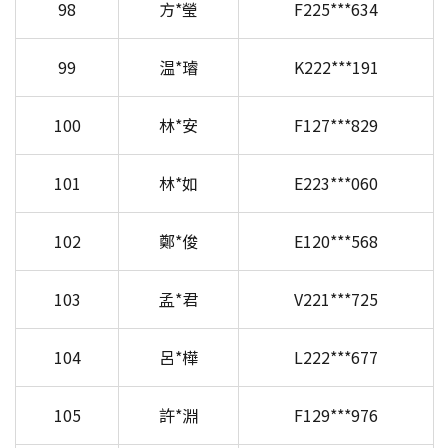
98
方*瑩
F225***634
99
温*璿
K222***191
100
林*安
F127***829
101
林*如
E223***060
102
鄭*俊
E120***568
103
孟*君
V221***725
104
呂*樺
L222***677
105
許*淵
F129***976