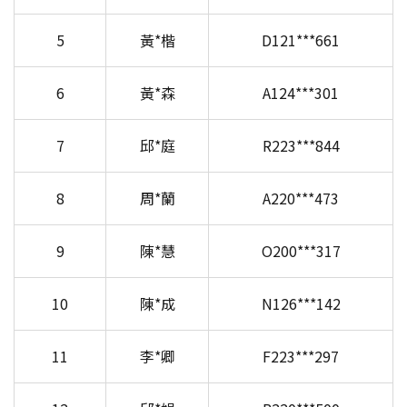
5
黃*楷
D121***661
6
黃*森
A124***301
7
邱*庭
R223***844
8
周*蘭
A220***473
9
陳*慧
O200***317
10
陳*成
N126***142
11
李*卿
F223***297