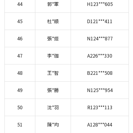
44
郭*軍
H123***605
45
杜*順
D121***411
46
張*烜
N124***877
47
李*珈
A226***330
48
王*智
B221***508
49
張*勝
N125***954
50
沈*羽
R123***113
51
陳*均
A128***044