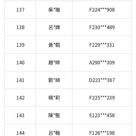
137
吳*璇
F224***908
138
呂*嫦
F230***489
139
黃*甄
F229***331
140
趙*婷
A290***309
141
劉*綺
D223***367
142
楊*莉
F225***239
143
陳*聖
E123***458
144
呂*翰
F126***198