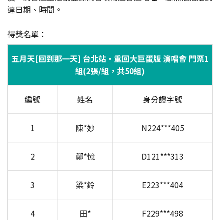
達日期、時間。
得獎名單：
五月天[回到那一天] 台北站・重回大巨蛋版 演唱會 門票1
組(2張/組，共50組)
編號
姓名
身分證字號
1
陳*妙
N224***405
2
鄭*憶
D121***313
3
梁*鈴
E223***404
4
田*
F229***498