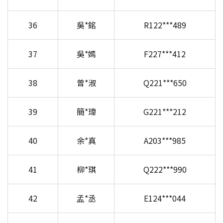
36
吳*銘
R122***489
37
吳*嫣
F227***412
38
曾*淑
Q221***650
39
簡*瑋
G221***212
40
余*真
A203***985
41
柳*琪
Q222***990
42
孟*丞
E124***044