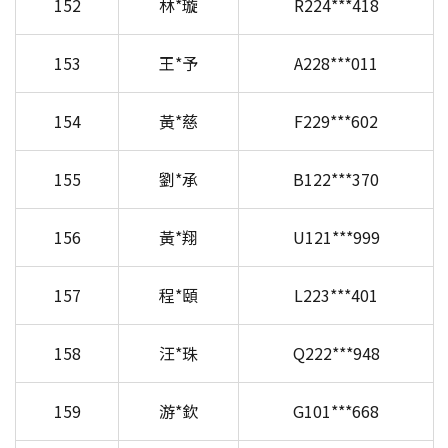
152
林*璇
R224***418
153
王*予
A228***011
154
黃*慈
F229***602
155
劉*承
B122***370
156
黃*翔
U121***999
157
程*頤
L223***401
158
汪*珠
Q222***948
159
游*欽
G101***668