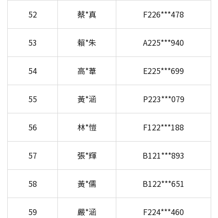
52
蔡*真
F226***478
53
賴*朱
A225***940
54
高*葦
E225***699
55
黃*涵
P223***079
56
林*愷
F122***188
57
張*輝
B121***893
58
黃*儒
B122***651
59
嚴*涵
F224***460