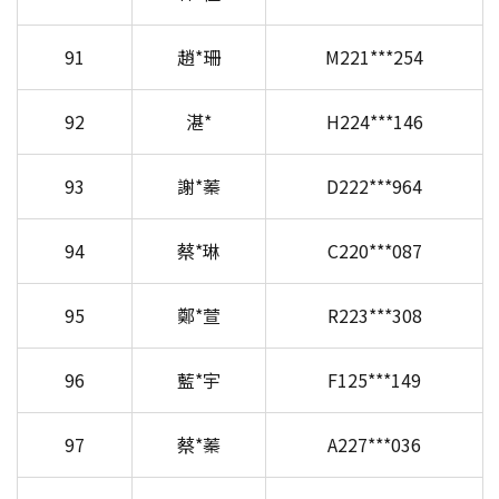
91
趙*珊
M221***254
92
湛*
H224***146
93
謝*蓁
D222***964
94
蔡*琳
C220***087
95
鄭*萱
R223***308
96
藍*宇
F125***149
97
蔡*蓁
A227***036