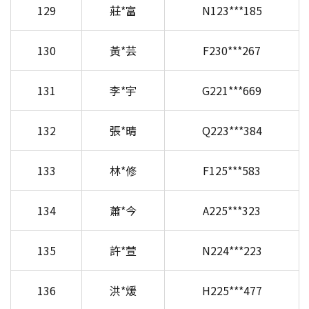
129
莊*富
N123***185
130
黃*芸
F230***267
131
李*宇
G221***669
132
張*晴
Q223***384
133
林*修
F125***583
134
蕭*今
A225***323
135
許*萱
N224***223
136
洪*煖
H225***477