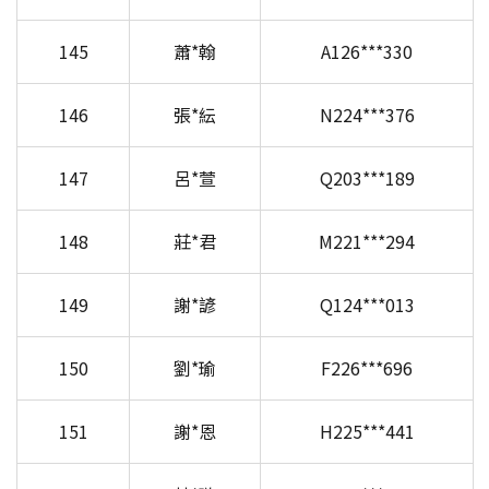
145
蕭*翰
A126***330
146
張*紜
N224***376
147
呂*萱
Q203***189
148
莊*君
M221***294
149
謝*諺
Q124***013
150
劉*瑜
F226***696
151
謝*恩
H225***441