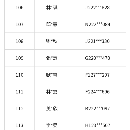
106
林*琪
J222***828
107
邱*慧
N222***084
108
劉*秋
J221***330
109
張*慧
G220***478
110
歐*睿
F127***297
111
林*雯
F224***696
112
黃*欣
B222***097
113
李*晏
H123***507