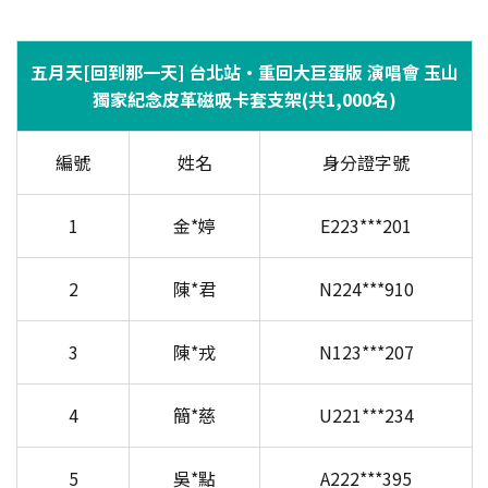
五月天[回到那一天] 台北站・重回大巨蛋版 演唱會 玉山
獨家紀念皮革磁吸卡套支架(共1,000名)
編號
姓名
身分證字號
1
金*婷
E223***201
2
陳*君
N224***910
3
陳*戎
N123***207
4
簡*慈
U221***234
5
吳*點
A222***395