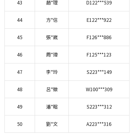
43
趙*理
D122***539
44
方*信
E122***922
45
張*崴
F126***886
46
周*瑋
F125***123
47
李*玲
S223***149
48
呂*徵
W100***309
49
潘*暄
S223***312
50
劉*文
A223***316