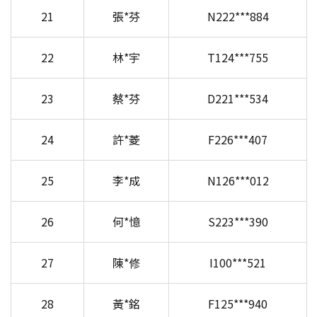
21
張*芬
N222***884
22
林*宇
T124***755
23
蔡*芬
D221***534
24
許*菱
F226***407
25
李*成
N126***012
26
何*憶
S223***390
27
陳*修
I100***521
28
黃*銘
F125***940