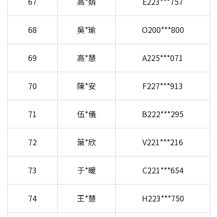
67
高*娟
E223***757
68
吳*瑜
O200***800
69
高*慧
A225***071
70
陳*安
F227***913
71
伍*儀
B222***295
72
葉*欣
V221***216
73
于*暖
C221***654
74
王*慧
H223***750