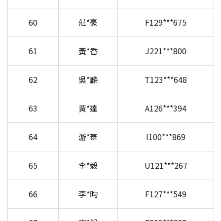
60
莊*豪
F129***675
61
黃*香
J221***800
62
吳*麟
T123***648
63
黃*達
A126***394
64
游*葦
I100***869
65
李*毅
U121***267
66
李*昀
F127***549