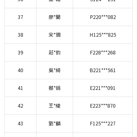
37
廖*蘭
P220***082
38
宋*琱
H125***825
39
莊*鈞
F228***268
40
吳*綺
B221***561
41
蔡*娟
E221***091
42
王*綾
E223***870
43
劉*麟
F125***227