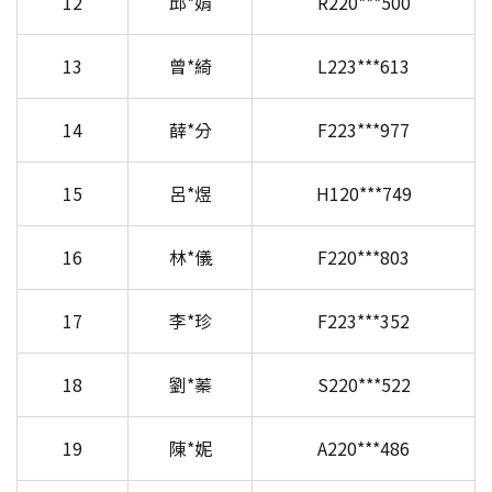
12
邱*娟
R220***500
13
曾*綺
L223***613
14
薛*分
F223***977
15
呂*煜
H120***749
16
林*儀
F220***803
17
李*珍
F223***352
18
劉*蓁
S220***522
19
陳*妮
A220***486