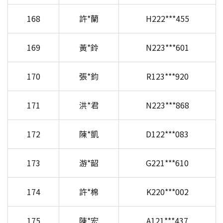
168
許*蘭
H222***455
169
黃*鈴
N223***601
170
張*鈞
R123***920
171
洪*君
N223***868
172
陳*凱
D122***083
173
游*韶
G221***610
174
許*棉
K220***002
175
陳*宏
A121***437