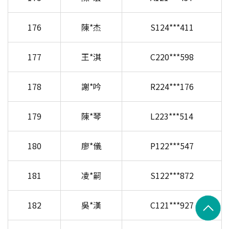
176
陳*杰
S124***411
177
王*淇
C220***598
178
謝*吟
R224***176
179
陳*琴
L223***514
180
廖*儀
P122***547
181
凌*嗣
S122***872
182
吳*漢
C121***927