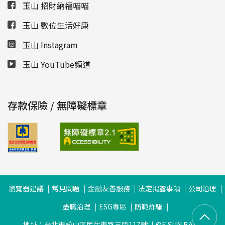
玉山 招財納福喵喵
玉山 數位生活好康
玉山 Instagram
玉山 YouTube頻道
存款保險 / 無障礙標章
瀏覽器建議
常見問題
金融友善服務
法定揭露事項
公司治理
盡職治理
ESG專區
防範詐騙
地址：台北市松山區民生東路三段117號
©E.SUN BANK