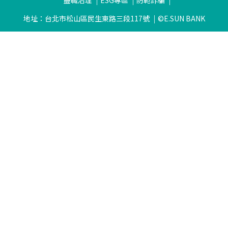
盡職治理
ESG專區
防範詐騙
地址：台北市松山區民生東路三段117號
©E.SUN BANK