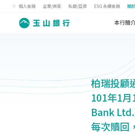
:::
個人金融
企業/商家
私銀/亞資
ESG 永續金融
關
本行簡
柏瑞投顧通
101年1月
Bank 
每次贖回