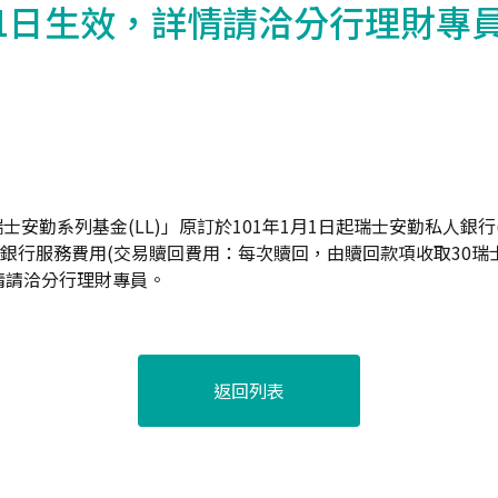
月1日生效，詳情請洽分行理財專
勤系列基金(LL)」原訂於101年1月1日起瑞士安勤私人銀行(Falco
恢復收取銀行服務費用(交易贖回費用：每次贖回，由贖回款項收取30瑞
情請洽分行理財專員。
返回列表