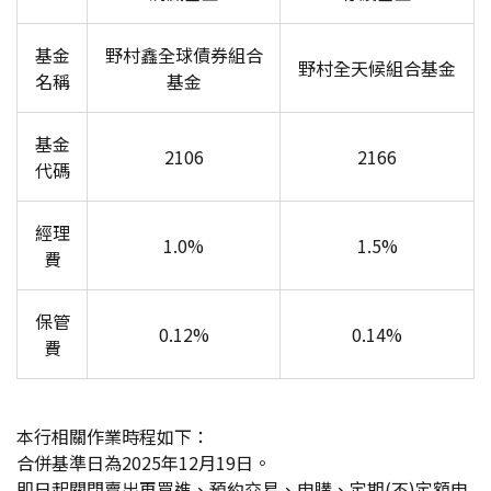
基金
野村鑫全球債券組合
野村全天候組合基金
名稱
基金
基金
2106
2166
代碼
經理
1.0%
1.5%
費
保管
0.12%
0.14%
費
本行相關作業時程如下：
合併基準日為2025年12月19日。
即日起關閉
賣出再買進、預約交易、申購、定期(不)定額申