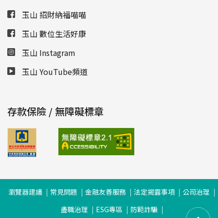
玉山 招財納福喵喵
玉山 數位生活好康
玉山 Instagram
玉山 YouTube頻道
存款保險 / 無障礙標章
瀏覽器建議
常見問題
金融友善服務
法定揭露事項
公司治理
盡職治理
ESG專區
防範詐騙