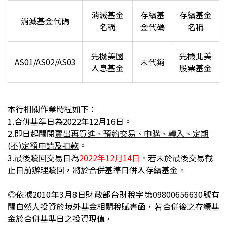
消滅基金
存續基
存續基金
消滅基金代碼
名稱
金代碼
名稱
先機美國
先機北美
AS01/AS02/AS03
未代銷
入息基金
股票基金
本行相關作業時程如下：
1.
合併基準日為2022年12月16日。
2.
即日起
關閉
賣出再買進
、預約交易、申購、轉入、定期
(不)定額申請
及
扣款
。
3.
最後
贖回
交易日為
2022
年12月14日
。
若未於最後交易截
止日前辦理贖回，將於合併基準日併入存續基金。
◎依據2010年3月8日財政部台財稅字第09800656630號有
關自然人投資於境外基金相關稅賦書函，若合併後之存續基
金於合併基準日之投資現值，