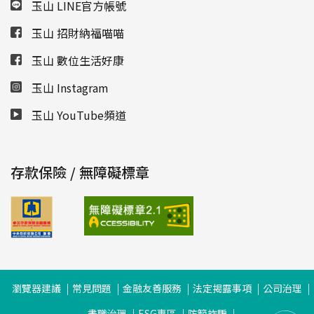
玉山 LINE官方帳號
玉山 招財納福喵喵
玉山 數位生活好康
玉山 Instagram
玉山 YouTube頻道
存款保險 / 無障礙標章
瀏覽器建議
常見問題
金融友善服務
法定揭露事項
公司治理
盡職治理
ESG專區
防範詐騙