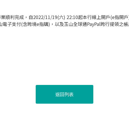
利完成，自2022/11/19(六) 22:10起本行線上開戶(e指開
山電子支付(含跨境e指購)，以及玉山全球通PayPal跨行提領之
。
返回列表