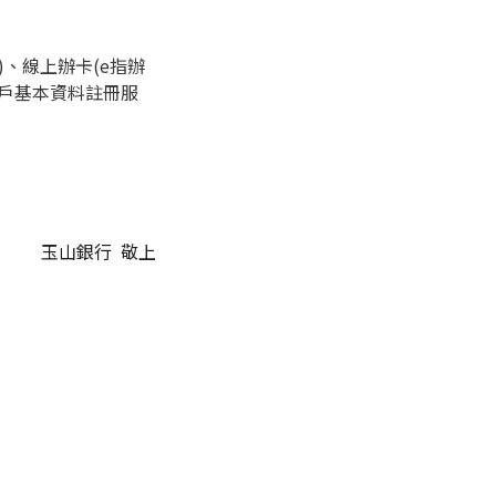
戶)、線上辦卡(e指辦
帳戶基本資料註冊服
玉山銀行 敬上