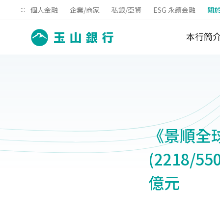
:::
個人金融
企業/商家
私銀/亞資
ESG 永續金融
關
本行簡
《景順全
(2218/
億元