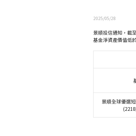
2025/05/28
景順投信通知，截至2
基金淨資產價值低
景順全球優選短
(2218