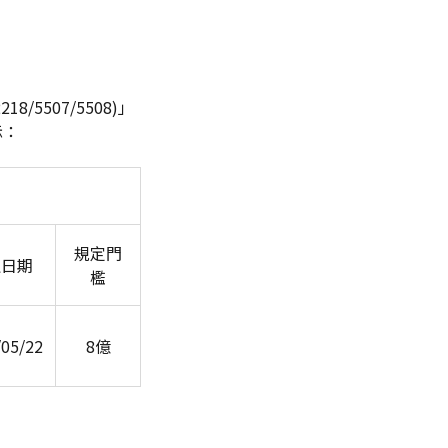
5507/5508)」
示：
規定門
值日期
檻
/05/22
8
億