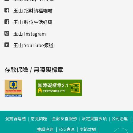
玉山 招財納福喵喵
玉山 數位生活好康
玉山 Instagram
玉山 YouTube頻道
存款保險 / 無障礙標章
瀏覽器建議
常見問題
金融友善服務
法定揭露事項
公司治理
盡職治理
ESG專區
防範詐騙