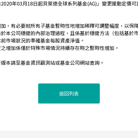
2020年03月18日起貝萊德全球系列基金(AG)」變更擺動定價
增加，有必要就所有子基金暫時性地增加稀釋可調整幅度，以保
緣於本公司穩健的內部治理過程，且係基於穩健方法（包括基於市
當前市場狀況的準確基金每股資產淨值。
度之增加係僅於特殊市場情況持續存在時之暫時性增加。
新版本請至基金資訊觀測站或基金公司網站查詢。
返回列表