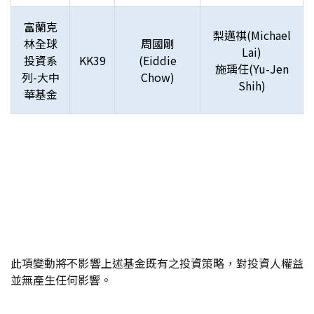
富蘭克
梨邁祺(Michael
林全球
周國剛
Lai)
投資系
KK39
(Eiddie
施瑀任(Yu-Jen
列-大中
Chow)
Shih)
華基金
此項變動將不影響上述基金既有之投資策略，對投資人權益
並無產生任何影響。