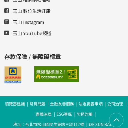
玉山 數位生活好康
玉山 Instagram
玉山 YouTube頻道
存款保險 / 無障礙標章
瀏覽器建議
常見問題
金融友善服務
法定揭露事項
公司治理
盡職治理
ESG專區
防範詐騙
地址：台北市松山區民生東路三段117號
©E.SUN BANK