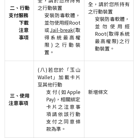
全，請於您所持有
全，請於您所持有
二、行動
之行動裝置
之行動裝置
支付服務
安裝防毒軟體，
安裝防毒軟體，
下載
並勿使用經Root
並勿使用經
注意
或
Jail-break
(取
Root(取得系統
事項
得系統最高權
最高權限)之行
限)之行動裝
動裝置。
置。
(八)若您於「玉山
Wallet」加載卡片
至其他行動
支付(如Apple
新增條文
三、使用
Pay)，相關綁定
注意事項
卡片之注意事
項請依該行動
支付之同意條
款為準。