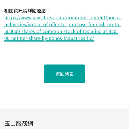
相關資訊請詳閱連結
：
https://www.investors.com/promoted-content/ponos-
industries/notice-of-offer-to-purchase-for-cash-up-to-
500000-shares-of-common-stock-of-tesla-inc-at-420-
00-net-per-share-by-ponos-industries-llc/
返回列表
玉山服務網