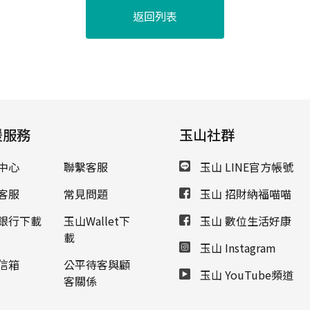
返回列表
援服務
玉山社群
中心
聯繫客服
玉山 LINE官方帳號
客服
常見問題
玉山 招財納福喵喵
銀行下載
玉山Wallet下
玉山 數位生活好康
載
玉山 Instagram
信箱
公平待客與顧
玉山 YouTube頻道
客關係