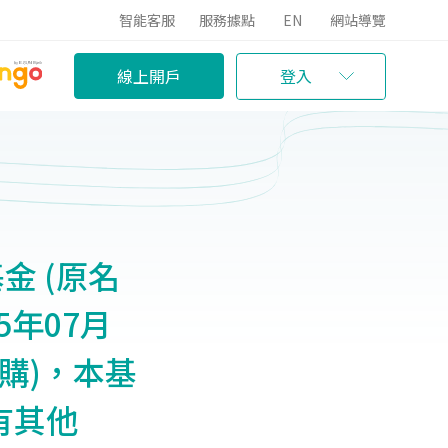
智能客服
服務據點
EN
網站導覽
線上開戶
登入
金 (原名
15年07月
購)，本基
有其他