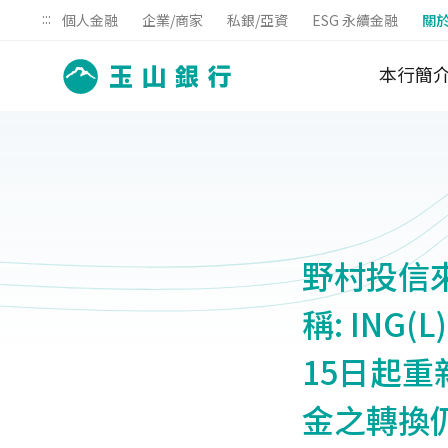
:::
個人金融
企業/商家
私銀/亞資
ESG 永續金融
關
本行簡
野村投信來
稱: ING
15日起
金之轉換