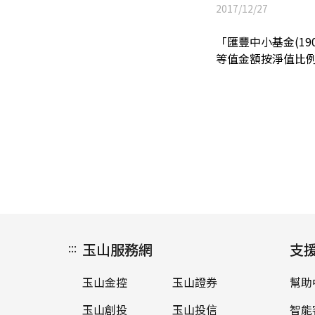
2017/12/27
「匯豐中小基金(19
等值金額按淨值比
:::
玉山服務網
支
玉山金控
玉山證券
幫助
玉山創投
玉山投信
智能