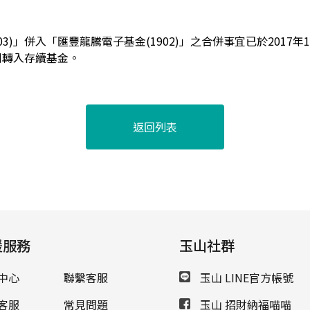
03)」併入「匯豐龍騰電子基金(1902)」之合併事宜已於2017年
例轉入存續基金。
返回列表
援服務
玉山社群
中心
聯繫客服
玉山 LINE官方帳號
客服
常見問題
玉山 招財納福喵喵