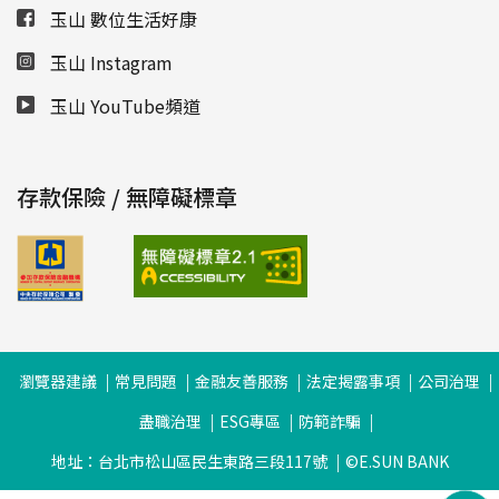
玉山 數位生活好康
玉山 Instagram
玉山 YouTube頻道
存款保險 / 無障礙標章
瀏覽器建議
常見問題
金融友善服務
法定揭露事項
公司治理
盡職治理
ESG專區
防範詐騙
地址：台北市松山區民生東路三段117號
©E.SUN BANK