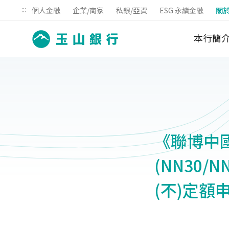
:::
個人金融
企業/商家
私銀/亞資
ESG 永續金融
關
本行簡
《聯博中
(NN30/
(不)定額