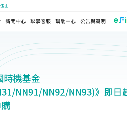
於玉山
介
新聞中心
聯繫客服
幫助中心
公告與聲明
國時機基金
NN31/NN91/NN92/NN93)》
申購