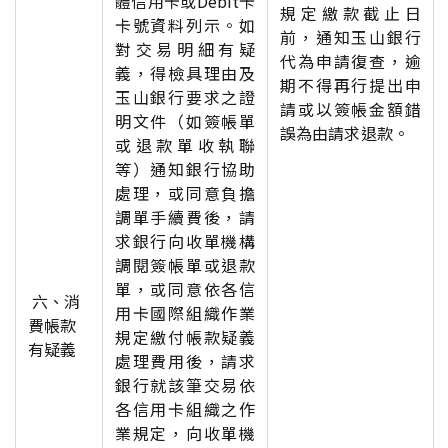
體信用卡或Debit卡
規定繳款截止日
卡號資料列示。如
前，通知玉山銀行
對交易明細有疑
代為申請復查，逾
義，得檢具理由及
期不得再行提出申
玉山銀行要求之證
請或以簽帳金額錯
明文件（如簽帳單
誤為由請求退款。
或退款單收執聯
等）通知銀行協助
處理，或同意負擔
調單手續費後，請
求銀行向收單機構
調閱簽帳單或退款
單，或同意依各信
六
、消
用卡國際組織作業
費帳款
規定繳付帳款疑義
有疑義
處理費用後，請求
銀行就該筆交易依
各信用卡組織之作
業規定，向收單機