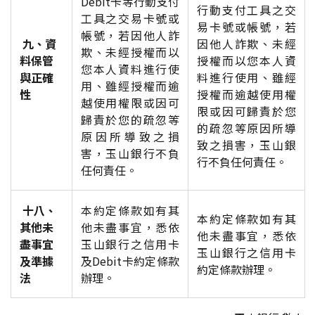
Debit卡等行動支付
行動支付工具之交
工具之交易卡號或
易卡號或帳號，若
帳號，若因他人詐
九、資
因他人詐欺、未經
欺、未經授權而以
料保管
授權而以您本人資
您本人資料進行使
與正確
料進行使用、雖經
用、雖經授權而逾
性
授權而逾越使用權
越使用權限或因可
限或因可歸責於您
歸責於您的疏忽等
的疏忽等原因所導
原因所導致之損
致之損害，玉山銀
害，玉山銀行不負
行不負任何責任。
任何責任。
十八、
本約定條款如有其
本約定條款如有其
其他未
他未盡事宜，悉依
他未盡事宜，悉依
盡事宜
玉山銀行之信用卡
玉山銀行之信用卡
及準據
及Debit卡約定條款
約定條款辦理。
法
辦理。