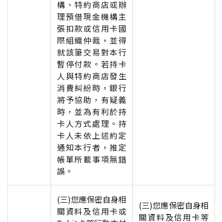
構、特約商店或辦
理預借現金機構主
張扣款或信用卡國
際組織仲裁，並得
就該筆交易對本行
暫停付款。若持卡
人與特約商店發生
消費糾紛時，銀行
將予協助，有疑義
時，並為有利於持
卡人方式處理。持
卡人未依上述約定
通知本行者，推定
帳單所載事項無錯
誤。
(三)
您應保密自身相
(三)您應保密自身相
關資料及信用卡或
關資料及信用卡等