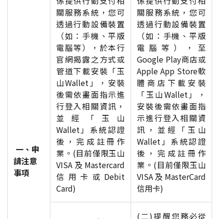
係提供行動支付相
係提供行動支付相
關服務系統，您可
關服務系統，您可
透過行動設備裝置
透過行動設備裝置
（如：手機、平版
（如：手機、平版
電腦等），於本行
電腦等），至
官網揭露之方式或
Google Play商店或
管道下載安裝「玉
Apple App Store軟
山Wallet」，安裝
體商店下載安裝
後需依畫面指示進
「玉山Wallet」，
行登入相關資訊，
安裝後需依畫面指
並經「玉山
示進行登入相關資
Wallet」系統認證
訊，並經「玉山
後，完成註冊作
Wallet」系統認證
一、申
業。(目前僅限玉山
後，完成註冊作
請注意
VISA及Mastercard
業。(目前僅限玉山
事項
信用卡或Debit
VISA及MasterCard
Card)
信用卡)
(二)提醒您務必從