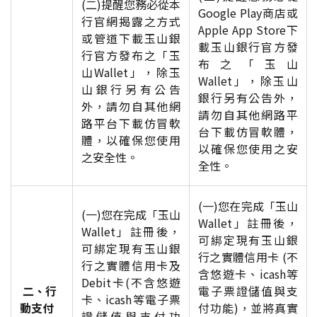
(二)提醒您務必從本
Google Play商店或
行官網揭露之方式
Apple App Store下
或管道下載玉山銀
載玉山銀行官方發
行官方發布之「玉
布之「玉山
山Wallet」，除玉
Wallet」，除玉山
山銀行另有公告
銀行另有公告外，
外，請勿自其他網
請勿自其他網路平
路平台下載仿冒軟
台下載仿冒軟體，
體，以確保您使用
以確保您使用之安
之安全性。
全性。
(一)您在完成「玉山
(一)您在完成「玉山
Wallet」註冊後，
Wallet」註冊後，
可綁定現有玉山銀
可綁定現有玉山銀
行之實體信用卡 (不
行之實體信用卡及
含悠遊卡、icash等
Debit卡(不含悠遊
二、行
電子票證儲值與支
卡、icash等電子票
動支付
付功能)，並將真實
證儲值與支付功