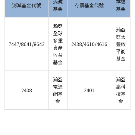
消滅
存續
消滅基金代號
存續基金代號
基金
基金
瀚亞
瀚亞
全球
亞太
多重
7447/8641/8642
2438/4610/4616
豐收
資產
平衡
收益
基金
基金
瀚亞
瀚亞
電通
高科
2408
2401
網基
技基
金
金