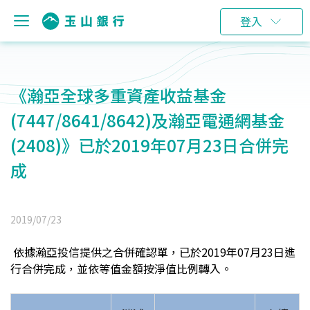
登入
《瀚亞全球多重資產收益基金
(7447/8641/8642)及瀚亞電通網基金
(2408)》已於2019年07月23日合併完
成
2019/07/23
依據瀚亞投信提供之合併確認單，已於
2019
年
07
月
23
日進
行合併完成，並依等值金額按淨值比例轉入。