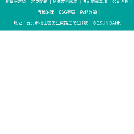
瀏覽器建議
常見問題
金融友善服務
法定揭露事項
公司治理
盡職治理
ESG專區
防範詐騙
地址：台北市松山區民生東路三段117號
©E.SUN BANK