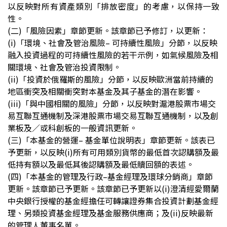
以反映對所有資產類別「排放密度」的考慮，以保持一致
性。
(二)
「風險因素」章節更新。該章節已予修訂，以更新：
(i)
「環境、社會及管治風險– 可持續性風險」分節，以反映
融入投資過程的可持續性風險的若干示例，如氣候風險及相
關環境、社會及管治投資限制。
(ii)
「投資於俄羅斯的風險」分節，以反映歐洲當前持續的
地區衝突及相關衝突對本基金及其子基金的潛在影響。
(iii)
「與中國相關的風險」分節，以反映對滬港股票市場交
易互聯互通機制及深港股票市場交易互聯互通機制，以及創
業板及／或科創板的一般資訊更新。
(三)
「本基金的營運– 基金單位說明表」章節更新。該表已
予更新，以反映(i)所有可用類別貨幣的最低首次認購額及最
低持有額以及最低其後認購額及最低贖回額的表述。
(四)
「本基金的管理及行政–基金經理及環球分銷商」章節
更新。該章節已予更新。該章節已予更新以(i)澄清經愛爾蘭
中央銀行授權的基金經擔任可轉讓證券集合投資計劃基金經
理、另類投資基金經理及基金服務供應商；及(ii)反映最新
的管理人董事名單。