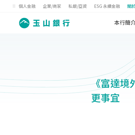
:::
個人金融
企業/商家
私銀/亞資
ESG 永續金融
關
本行簡
《富達境外
更事宜