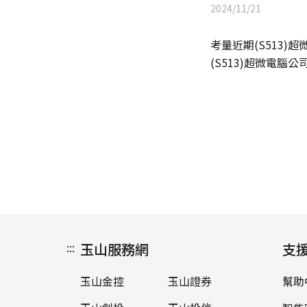
2024/11/21
考量近期
(S513)
超
(S513)
超微電腦公
:::
玉山服務網
支
玉山金控
玉山證券
幫助