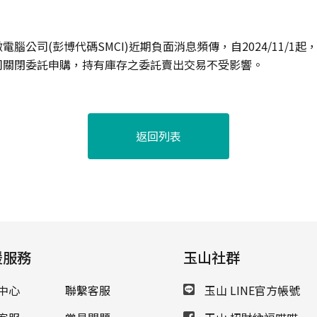
微電腦公司
(
彭博代碼
SMCI)
近期負面消息頻傳，自
2024/11/1
起
司關閉委託申購
，持有庫存之委託賣出交易不受影響。
返回列表
援服務
玉山社群
中心
聯繫客服
玉山 LINE官方帳號