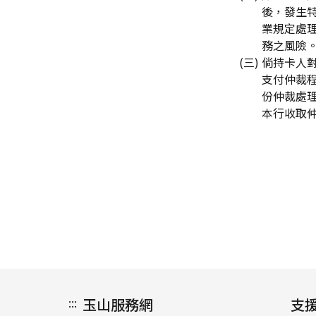
後，發生
業規定處理
務之風險
(三) 倘持卡
支付仲裁
份仲裁處
本行收取仲
:::
玉山服務網
支