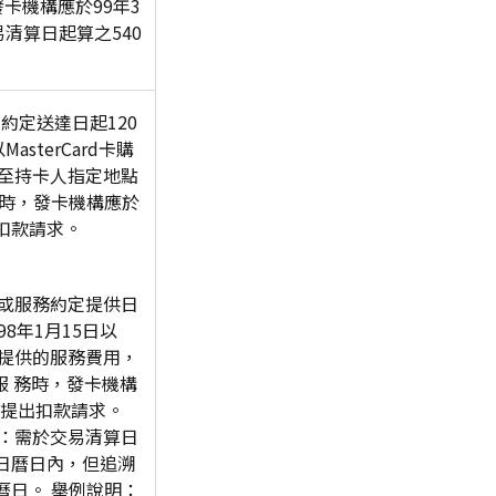
卡機構應於99年3
易清算日起算之540
約定送達日起120
sterCard卡購
送至持卡人指定地點
貨時，發卡機構應於
出扣款請求。
日或服務約定提供日
8年1月15日以
5日所提供的服務費用，
服 務時，發卡機構
日內提出扣款請求。
）：需於交易清算日
0日曆日內，但追溯
曆日。 舉例說明：