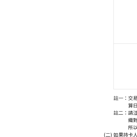
註一：交
算
註二：請
織
所
(二) 如果持