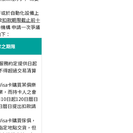
符或於自動化設備上
款
扣款期限截止前十
機構 申請一次爭議
如下：
求之期限
服務約定提供日起
不得超過交易清算
Visa卡購買某俱樂
停業，而持卡人之會
10日起120日曆日
日曆日提出扣款請
Visa卡購買傢俱，
人指定地點交貨，但