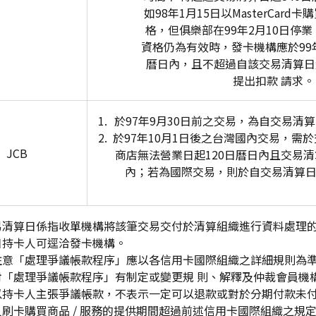
如98年1月15日以MasterCar
格，但俱樂部在99年2月10日停
資格仍為有效時，發卡機構應於99年
曆日內，且不超過自該交易清算日
提出扣款 請求。
於97年9月30日前之交易，為自交易清算
於97年10月1日後之台灣國內交易，需
JCB
商店無法營業日起120日曆日內且交易清
內；若為國際交易，則於自交易清算日
易清算日係指收單機構將該筆交易交付於清算組織進行資料處理
日持卡人可逕洽發卡機構。
注意「處理爭議帳款程序」應以各信用卡國際組織之詳細規則為
對「處理爭議帳款程序」有制定或變更規 則、解釋及仲裁會員機
以持卡人主張爭議帳款，不表示一定可以退款或對於分期付款未
卡人刷卡購買商品 / 服務的提供期間超過前述信用卡國際組織之規