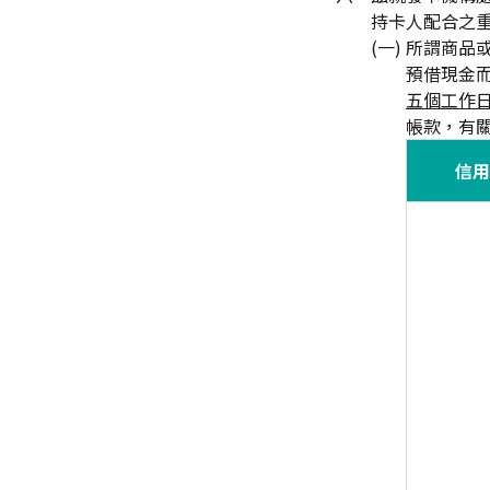
持卡人配合之
(一) 所謂商
預借現金
五個工作
帳款，有
信用