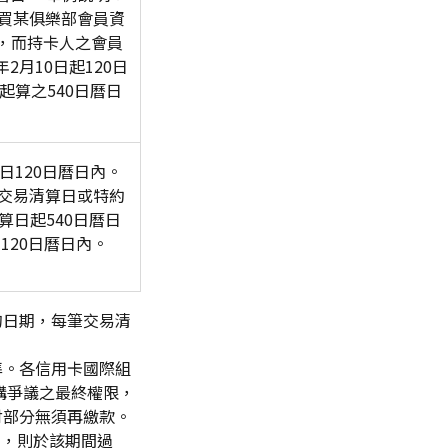
d卡購買某俱樂部會員資
業，而持卡人之會員
2月10日起120日
起算之540日曆日
日120日曆日內。
於交易清算日或特約
算日起540日曆日
120日曆日內。
的日期，每筆交易清
準。各信用卡國際組
構爭議之最終權限，
付部分無須再繳款。
定，則於該期間過