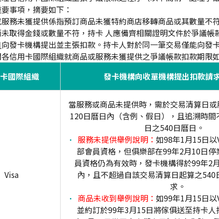
重要事項，摘要如下：
品或服務未獲提供係指預訂商品未獲特約商店移轉商品或其數量不
而未取得金錢或數量不符，持卡 人應備齊相關證明文件於爭議帳
日
向發卡機構提出並主張扣款。持卡人對於同一筆交易僅能向發卡
關各信用卡國際組織就商品或服務未獲提供之爭議帳款扣款期限
卡國際組織
發卡機構向收單機構提出扣款請
當服務或商品未提供時，需於交易清算日或
120日曆日內（含例、假日），且追溯時間
日之540日曆日。
服務未提供舉例說明：
如98年1月15日以
部會員資格，但俱樂部在99年2月10日
員資格仍為有效時，發卡機構得於99年2月
Visa
內，且不超過自該交易清算日起算之540
求。
商品未收到舉例說明：
如99年1月15日以
並約訂於99年3月15日將傢俱送至持卡