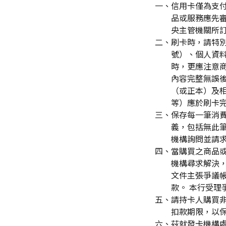
一、信用卡僅為支
品或服務應先
央主管機關所
二、刷卡時，請特別
號）、個人資料
時，更應注意商
內容完整無誤後
（或正本）及
等）應於刷卡完
三、保存每一筆消
義，包括無此
機構詢問並請
四、當購買之商品
機構尋求解決
文件主張爭議
款。 本行受理
五、請持卡人購買非
扣款期限，以
六、茲就發卡機構