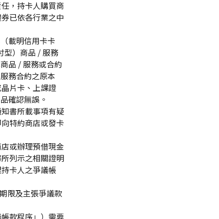
責任，持卡人購買商
禮券已依各行業之中
式（載明信用卡卡
）商品 / 服務
品 / 服務或合約
 服務合約之原本
或晶片卡、上課證
貨品確認無誤。
通知書所載事項有疑
即向特約商店或發卡
商店或辦理預借現金
條所列示之相關證明
理持卡人之爭議帳
務期限及主張爭議款
議帳款程序」）需要