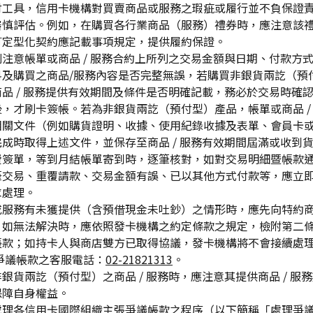
付工具，信用卡機構對買賣商品或服務之瑕疵或履行並不負保證
審慎評估。例如，在購買各行業商品（服務）禮券時，應注意該
訂定型化契約應記載事項規定，提供履約保證。
注意帳單或商品 / 服務合約上所列之交易金額與日期、付款方
及購買之商品/服務內容是否完整無誤，若購買非銀貨兩訖（預付型
品 / 服務提供有效期間及條件是否明確記載，務必於交易時確認商
，才刷卡簽帳。若為非銀貨兩訖（預付型）產品，帳單或商品 /
相關文件（例如購貨證明、收據、使用紀錄收據及表單、會員卡
成時取得上述文件，並保存至商品 / 服務有效期間屆滿或收到
費簽單，等到月結帳單寄到時，逐筆核對，如對交易明細暨帳款
筆交易、重覆請款、交易金額有誤、已以其他方式付款等，應立
求處理。
或服務有未獲提供（含預借現金未吐鈔）之情形時，應先向特約
，如無法解決時，應依照發卡機構之約定條款之規定，檢附第二
帳款；如持卡人與商店雙方已取得協議，發卡機構將不會接續處
爭議帳款之客服電話：
02-21821313
。
銀貨兩訖（預付型）之商品 / 服務時，應注意其提供商品 / 服
保障自身權益。
處理各信用卡國際組織主張爭議帳款之程序（以下簡稱「處理爭